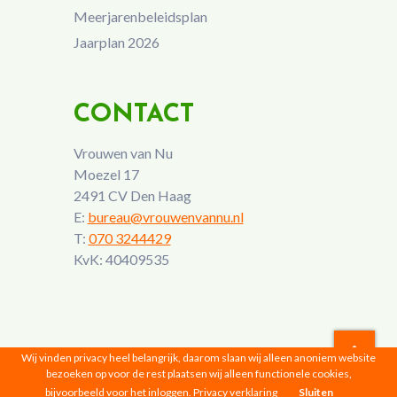
Meerjarenbeleidsplan
Jaarplan 2026
CONTACT
Vrouwen van Nu
Moezel 17
2491 CV Den Haag
E:
bureau@vrouwenvannu.nl
T:
070 3244429
KvK: 40409535
Wij vinden privacy heel belangrijk, daarom slaan wij alleen anoniem website
bezoeken op voor de rest plaatsen wij alleen functionele cookies,
Vrouwen van Nu © 2026 |
Privacyverklaring
bijvoorbeeld voor het inloggen.
Privacy verklaring
Sluiten