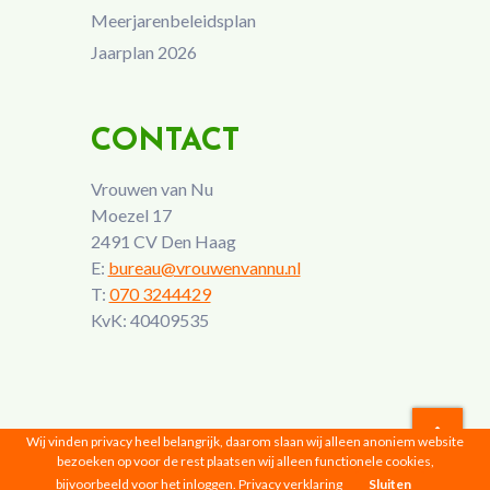
Meerjarenbeleidsplan
Jaarplan 2026
CONTACT
Vrouwen van Nu
Moezel 17
2491 CV Den Haag
E:
bureau@vrouwenvannu.nl
T:
070 3244429
KvK: 40409535
Wij vinden privacy heel belangrijk, daarom slaan wij alleen anoniem website
bezoeken op voor de rest plaatsen wij alleen functionele cookies,
Vrouwen van Nu © 2026 |
Privacyverklaring
bijvoorbeeld voor het inloggen.
Privacy verklaring
Sluiten