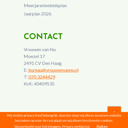
Meerjarenbeleidsplan
Jaarplan 2026
CONTACT
Vrouwen van Nu
Moezel 17
2491 CV Den Haag
E:
bureau@vrouwenvannu.nl
T:
070 3244429
KvK: 40409535
Wij vinden privacy heel belangrijk, daarom slaan wij alleen anoniem website
bezoeken op voor de rest plaatsen wij alleen functionele cookies,
Vrouwen van Nu © 2026 |
Privacyverklaring
bijvoorbeeld voor het inloggen.
Privacy verklaring
Sluiten