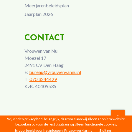
Meerjarenbeleidsplan
Jaarplan 2026
CONTACT
Vrouwen van Nu
Moezel 17
2491 CV Den Haag
E:
bureau@vrouwenvannu.nl
T:
070 3244429
KvK: 40409535
Wij vinden privacy heel belangrijk, daarom slaan wij alleen anoniem website
bezoeken op voor de rest plaatsen wij alleen functionele cookies,
Vrouwen van Nu © 2026 |
Privacyverklaring
bijvoorbeeld voor het inloggen.
Privacy verklaring
Sluiten