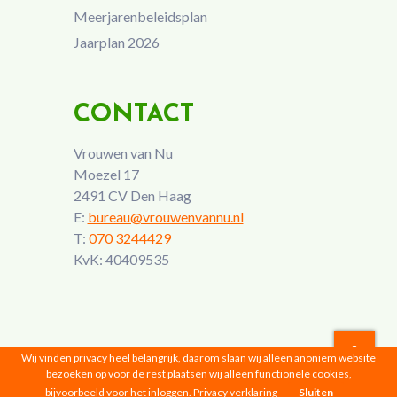
Meerjarenbeleidsplan
Jaarplan 2026
CONTACT
Vrouwen van Nu
Moezel 17
2491 CV Den Haag
E:
bureau@vrouwenvannu.nl
T:
070 3244429
KvK: 40409535
Wij vinden privacy heel belangrijk, daarom slaan wij alleen anoniem website
bezoeken op voor de rest plaatsen wij alleen functionele cookies,
Vrouwen van Nu © 2026 |
Privacyverklaring
bijvoorbeeld voor het inloggen.
Privacy verklaring
Sluiten