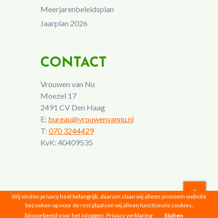
Meerjarenbeleidsplan
Jaarplan 2026
CONTACT
Vrouwen van Nu
Moezel 17
2491 CV Den Haag
E:
bureau@vrouwenvannu.nl
T:
070 3244429
KvK: 40409535
Wij vinden privacy heel belangrijk, daarom slaan wij alleen anoniem website
bezoeken op voor de rest plaatsen wij alleen functionele cookies,
Vrouwen van Nu © 2026 |
Privacyverklaring
bijvoorbeeld voor het inloggen.
Privacy verklaring
Sluiten