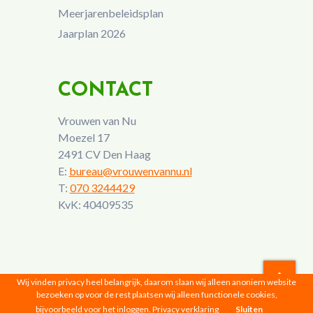
Meerjarenbeleidsplan
Jaarplan 2026
CONTACT
Vrouwen van Nu
Moezel 17
2491 CV Den Haag
E:
bureau@vrouwenvannu.nl
T:
070 3244429
KvK: 40409535
Wij vinden privacy heel belangrijk, daarom slaan wij alleen anoniem website
bezoeken op voor de rest plaatsen wij alleen functionele cookies,
Vrouwen van Nu © 2026 |
Privacyverklaring
bijvoorbeeld voor het inloggen.
Privacy verklaring
Sluiten