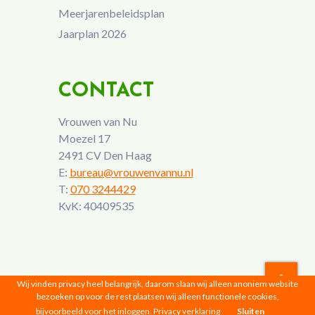
Meerjarenbeleidsplan
Jaarplan 2026
CONTACT
Vrouwen van Nu
Moezel 17
2491 CV Den Haag
E:
bureau@vrouwenvannu.nl
T:
070 3244429
KvK: 40409535
Wij vinden privacy heel belangrijk, daarom slaan wij alleen anoniem website
bezoeken op voor de rest plaatsen wij alleen functionele cookies,
Vrouwen van Nu © 2026 |
Privacyverklaring
bijvoorbeeld voor het inloggen.
Privacy verklaring
Sluiten