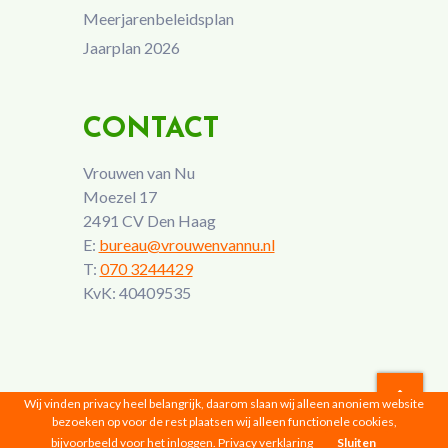
Meerjarenbeleidsplan
Jaarplan 2026
CONTACT
Vrouwen van Nu
Moezel 17
2491 CV Den Haag
E:
bureau@vrouwenvannu.nl
T:
070 3244429
KvK: 40409535
Wij vinden privacy heel belangrijk, daarom slaan wij alleen anoniem website
bezoeken op voor de rest plaatsen wij alleen functionele cookies,
Vrouwen van Nu © 2026 |
Privacyverklaring
bijvoorbeeld voor het inloggen.
Privacy verklaring
Sluiten