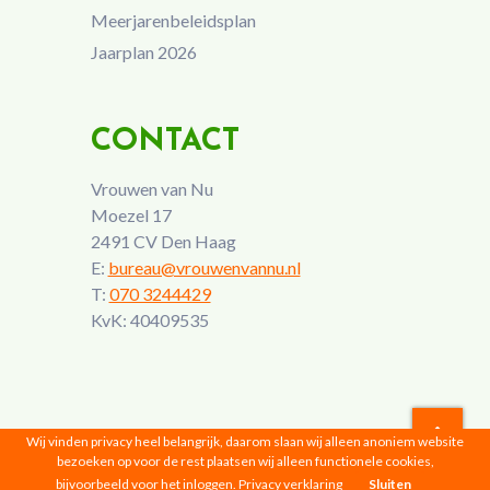
Meerjarenbeleidsplan
Jaarplan 2026
CONTACT
Vrouwen van Nu
Moezel 17
2491 CV Den Haag
E:
bureau@vrouwenvannu.nl
T:
070 3244429
KvK: 40409535
Wij vinden privacy heel belangrijk, daarom slaan wij alleen anoniem website
bezoeken op voor de rest plaatsen wij alleen functionele cookies,
Vrouwen van Nu © 2026 |
Privacyverklaring
bijvoorbeeld voor het inloggen.
Privacy verklaring
Sluiten