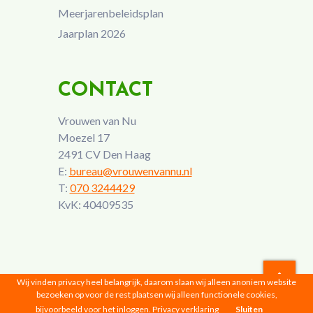
Meerjarenbeleidsplan
Jaarplan 2026
CONTACT
Vrouwen van Nu
Moezel 17
2491 CV Den Haag
E:
bureau@vrouwenvannu.nl
T:
070 3244429
KvK: 40409535
Wij vinden privacy heel belangrijk, daarom slaan wij alleen anoniem website
bezoeken op voor de rest plaatsen wij alleen functionele cookies,
Vrouwen van Nu © 2026 |
Privacyverklaring
bijvoorbeeld voor het inloggen.
Privacy verklaring
Sluiten