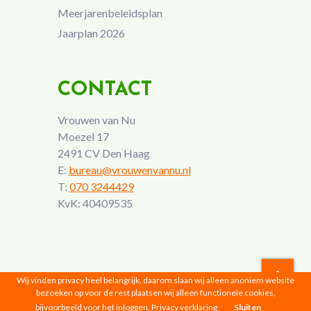
Meerjarenbeleidsplan
Jaarplan 2026
CONTACT
Vrouwen van Nu
Moezel 17
2491 CV Den Haag
E:
bureau@vrouwenvannu.nl
T:
070 3244429
KvK: 40409535
Wij vinden privacy heel belangrijk, daarom slaan wij alleen anoniem website
bezoeken op voor de rest plaatsen wij alleen functionele cookies,
Vrouwen van Nu © 2026 |
Privacyverklaring
bijvoorbeeld voor het inloggen.
Privacy verklaring
Sluiten