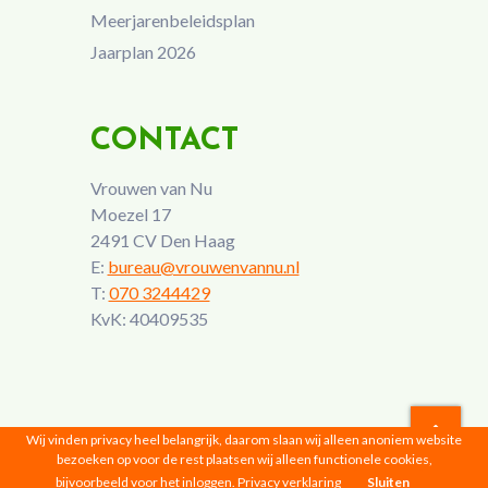
Meerjarenbeleidsplan
Jaarplan 2026
CONTACT
Vrouwen van Nu
Moezel 17
2491 CV Den Haag
E:
bureau@vrouwenvannu.nl
T:
070 3244429
KvK: 40409535
Wij vinden privacy heel belangrijk, daarom slaan wij alleen anoniem website
bezoeken op voor de rest plaatsen wij alleen functionele cookies,
Vrouwen van Nu © 2026 |
Privacyverklaring
bijvoorbeeld voor het inloggen.
Privacy verklaring
Sluiten