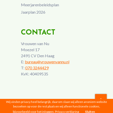
Meerjarenbeleidsplan
Jaarplan 2026
CONTACT
Vrouwen van Nu
Moezel 17
2491 CV Den Haag
E:
bureau@vrouwenvannu.nl
T:
070 3244429
KvK: 40409535
Wij vinden privacy heel belangrijk, daarom slaan wij alleen anoniem website
bezoeken op voor de rest plaatsen wij alleen functionele cookies,
Vrouwen van Nu © 2026 |
Privacyverklaring
bijvoorbeeld voor het inloggen.
Privacy verklaring
Sluiten