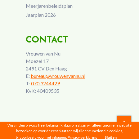
Meerjarenbeleidsplan
Jaarplan 2026
CONTACT
Vrouwen van Nu
Moezel 17
2491 CV Den Haag
E:
bureau@vrouwenvannu.nl
T:
070 3244429
KvK: 40409535
Wij vinden privacy heel belangrijk, daarom slaan wij alleen anoniem website
bezoeken op voor de rest plaatsen wij alleen functionele cookies,
Vrouwen van Nu © 2026 |
Privacyverklaring
bijvoorbeeld voor het inloggen.
Privacy verklaring
Sluiten