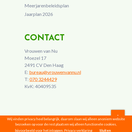
Meerjarenbeleidsplan
Jaarplan 2026
CONTACT
Vrouwen van Nu
Moezel 17
2491 CV Den Haag
E:
bureau@vrouwenvannu.nl
T:
070 3244429
KvK: 40409535
Wij vinden privacy heel belangrijk, daarom slaan wij alleen anoniem website
bezoeken op voor de rest plaatsen wij alleen functionele cookies,
Vrouwen van Nu © 2026 |
Privacyverklaring
bijvoorbeeld voor het inloggen.
Privacy verklaring
Sluiten