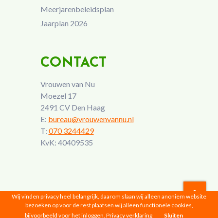
Meerjarenbeleidsplan
Jaarplan 2026
CONTACT
Vrouwen van Nu
Moezel 17
2491 CV Den Haag
E:
bureau@vrouwenvannu.nl
T:
070 3244429
KvK: 40409535
Wij vinden privacy heel belangrijk, daarom slaan wij alleen anoniem website
bezoeken op voor de rest plaatsen wij alleen functionele cookies,
Vrouwen van Nu © 2026 |
Privacyverklaring
bijvoorbeeld voor het inloggen.
Privacy verklaring
Sluiten