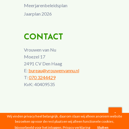
Meerjarenbeleidsplan
Jaarplan 2026
CONTACT
Vrouwen van Nu
Moezel 17
2491 CV Den Haag
E:
bureau@vrouwenvannu.nl
T:
070 3244429
KvK: 40409535
Wij vinden privacy heel belangrijk, daarom slaan wij alleen anoniem website
bezoeken op voor de rest plaatsen wij alleen functionele cookies,
Vrouwen van Nu © 2026 |
Privacyverklaring
bijvoorbeeld voor het inloggen.
Privacy verklaring
Sluiten