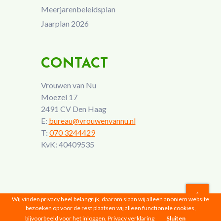
Meerjarenbeleidsplan
Jaarplan 2026
CONTACT
Vrouwen van Nu
Moezel 17
2491 CV Den Haag
E:
bureau@vrouwenvannu.nl
T:
070 3244429
KvK: 40409535
Wij vinden privacy heel belangrijk, daarom slaan wij alleen anoniem website
bezoeken op voor de rest plaatsen wij alleen functionele cookies,
Vrouwen van Nu © 2026 |
Privacyverklaring
bijvoorbeeld voor het inloggen.
Privacy verklaring
Sluiten