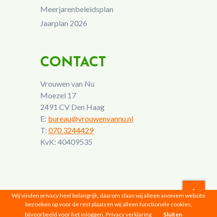
Meerjarenbeleidsplan
Jaarplan 2026
CONTACT
Vrouwen van Nu
Moezel 17
2491 CV Den Haag
E:
bureau@vrouwenvannu.nl
T:
070 3244429
KvK: 40409535
Wij vinden privacy heel belangrijk, daarom slaan wij alleen anoniem website
bezoeken op voor de rest plaatsen wij alleen functionele cookies,
Vrouwen van Nu © 2026 |
Privacyverklaring
bijvoorbeeld voor het inloggen.
Privacy verklaring
Sluiten