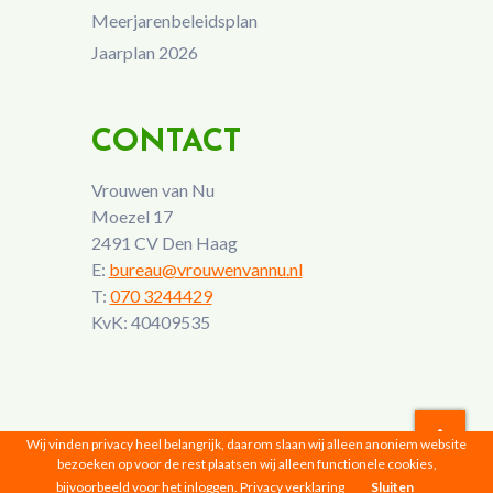
Meerjarenbeleidsplan
Jaarplan 2026
CONTACT
Vrouwen van Nu
Moezel 17
2491 CV Den Haag
E:
bureau@vrouwenvannu.nl
T:
070 3244429
KvK: 40409535
Wij vinden privacy heel belangrijk, daarom slaan wij alleen anoniem website
bezoeken op voor de rest plaatsen wij alleen functionele cookies,
Vrouwen van Nu © 2026 |
Privacyverklaring
bijvoorbeeld voor het inloggen.
Privacy verklaring
Sluiten