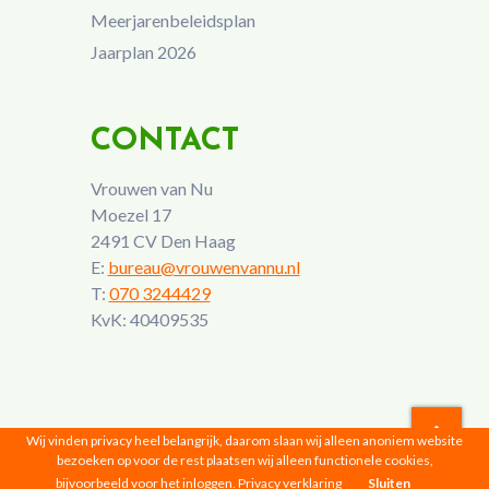
Meerjarenbeleidsplan
Jaarplan 2026
CONTACT
Vrouwen van Nu
Moezel 17
2491 CV Den Haag
E:
bureau@vrouwenvannu.nl
T:
070 3244429
KvK: 40409535
Wij vinden privacy heel belangrijk, daarom slaan wij alleen anoniem website
bezoeken op voor de rest plaatsen wij alleen functionele cookies,
Vrouwen van Nu © 2026 |
Privacyverklaring
bijvoorbeeld voor het inloggen.
Privacy verklaring
Sluiten