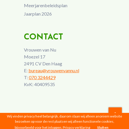
Meerjarenbeleidsplan
Jaarplan 2026
CONTACT
Vrouwen van Nu
Moezel 17
2491 CV Den Haag
E:
bureau@vrouwenvannu.nl
T:
070 3244429
KvK: 40409535
Wij vinden privacy heel belangrijk, daarom slaan wij alleen anoniem website
bezoeken op voor de rest plaatsen wij alleen functionele cookies,
Vrouwen van Nu © 2026 |
Privacyverklaring
bijvoorbeeld voor het inloggen.
Privacy verklaring
Sluiten