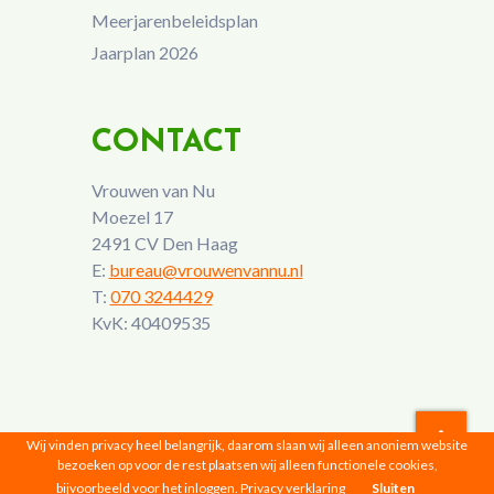
Meerjarenbeleidsplan
Jaarplan 2026
CONTACT
Vrouwen van Nu
Moezel 17
2491 CV Den Haag
E:
bureau@vrouwenvannu.nl
T:
070 3244429
KvK: 40409535
Wij vinden privacy heel belangrijk, daarom slaan wij alleen anoniem website
bezoeken op voor de rest plaatsen wij alleen functionele cookies,
Vrouwen van Nu © 2026 |
Privacyverklaring
bijvoorbeeld voor het inloggen.
Privacy verklaring
Sluiten