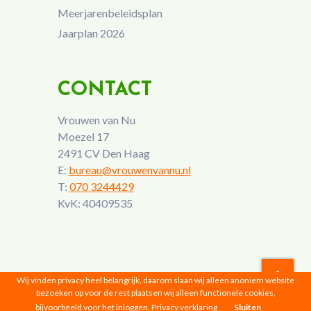
Meerjarenbeleidsplan
Jaarplan 2026
CONTACT
Vrouwen van Nu
Moezel 17
2491 CV Den Haag
E:
bureau@vrouwenvannu.nl
T:
070 3244429
KvK: 40409535
Wij vinden privacy heel belangrijk, daarom slaan wij alleen anoniem website
bezoeken op voor de rest plaatsen wij alleen functionele cookies,
Vrouwen van Nu © 2026 |
Privacyverklaring
bijvoorbeeld voor het inloggen.
Privacy verklaring
Sluiten