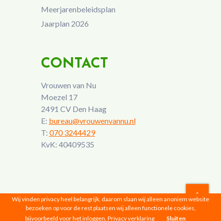
Meerjarenbeleidsplan
Jaarplan 2026
CONTACT
Vrouwen van Nu
Moezel 17
2491 CV Den Haag
E:
bureau@vrouwenvannu.nl
T:
070 3244429
KvK: 40409535
Wij vinden privacy heel belangrijk, daarom slaan wij alleen anoniem website
bezoeken op voor de rest plaatsen wij alleen functionele cookies,
Vrouwen van Nu © 2026 |
Privacyverklaring
bijvoorbeeld voor het inloggen.
Privacy verklaring
Sluiten