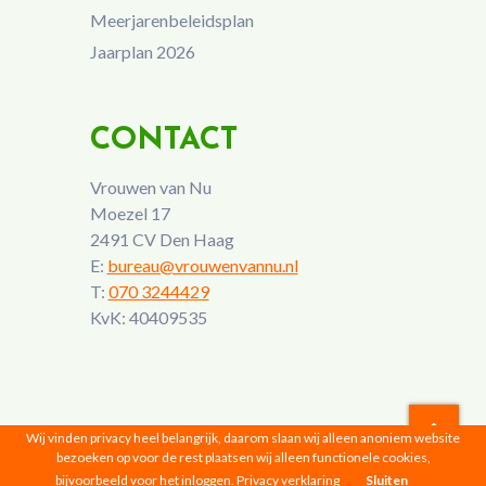
Meerjarenbeleidsplan
Jaarplan 2026
CONTACT
Vrouwen van Nu
Moezel 17
2491 CV Den Haag
E:
bureau@vrouwenvannu.nl
T:
070 3244429
KvK: 40409535
Wij vinden privacy heel belangrijk, daarom slaan wij alleen anoniem website
bezoeken op voor de rest plaatsen wij alleen functionele cookies,
Vrouwen van Nu © 2026 |
Privacyverklaring
bijvoorbeeld voor het inloggen.
Privacy verklaring
Sluiten