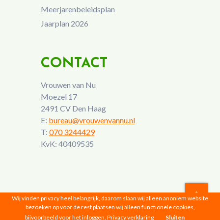
Meerjarenbeleidsplan
Jaarplan 2026
CONTACT
Vrouwen van Nu
Moezel 17
2491 CV Den Haag
E:
bureau@vrouwenvannu.nl
T:
070 3244429
KvK: 40409535
Wij vinden privacy heel belangrijk, daarom slaan wij alleen anoniem website
bezoeken op voor de rest plaatsen wij alleen functionele cookies,
Vrouwen van Nu © 2026 |
Privacyverklaring
bijvoorbeeld voor het inloggen.
Privacy verklaring
Sluiten