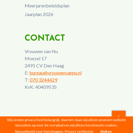
Meerjarenbeleidsplan
Jaarplan 2026
CONTACT
Vrouwen van Nu
Moezel 17
2491 CV Den Haag
E:
bureau@vrouwenvannu.nl
T:
070 3244429
KvK: 40409535
Wij vinden privacy heel belangrijk, daarom slaan wij alleen anoniem website
bezoeken op voor de rest plaatsen wij alleen functionele cookies,
Vrouwen van Nu © 2026 |
Privacyverklaring
bijvoorbeeld voor het inloggen.
Privacy verklaring
Sluiten