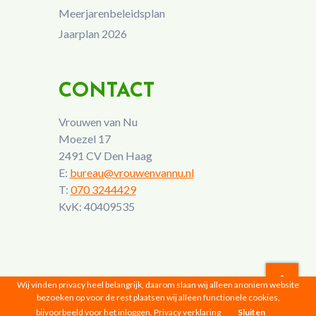
Meerjarenbeleidsplan
Jaarplan 2026
CONTACT
Vrouwen van Nu
Moezel 17
2491 CV Den Haag
E:
bureau@vrouwenvannu.nl
T:
070 3244429
KvK: 40409535
Wij vinden privacy heel belangrijk, daarom slaan wij alleen anoniem website
bezoeken op voor de rest plaatsen wij alleen functionele cookies,
Vrouwen van Nu © 2026 |
Privacyverklaring
bijvoorbeeld voor het inloggen.
Privacy verklaring
Sluiten